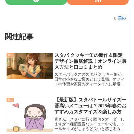
美紗
関連記事
スタバ クッキー缶の新作＆限定
食品
デザイン徹底解説！オンライン購
入方法と口コミまとめ
スターバックスのスタバ クッキー缶が、
日常の小さなご褒美として登場。オフィ
スの休憩や家庭のティータイムに最適
で、手軽さと上質さを兼ね備えたこの新
しいトレンドをご紹介します。
【最新版】スタバトールサイズ一
食品
番高いメニューは？2025年春のお
すすめカスタマイズ＆楽しみ方
皆さん、スタバに行く際何をオーダーし
ますか？種類豊富なメニュー中でも、ト
ールサイズがちょうど良いと感じる方も
多いはず。でも、スタバのトールサイズ