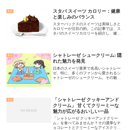
メニューで一番高いもの、ご存知です
か？トールサイズは中間のサイズで、休
スタバ スイーツ カロリー：健康
食品
憩にぴったりな量。高価なメニューは特
と楽しみのバランス
別な飲み物や限定メニューが多いです。
その価格は、素材の質や製法によるも
スターバックスのスイーツは美味しさと
の。次回スタバを訪れる際、豪華な一杯
カロリーが注目の的。この記事では、ス
を楽しむために、一番高いメニューを試
タバのスイーツカロリーを紹介し、健康
してみてはいかがでしょうか？
的な楽しみ方を探求。読者にとって、カ
ロリーを意識しながらも、スイーツの魅
力を存分に楽しむ方法を提案します。
シャトレーゼ シュークリーム: 隠
食品
れた魅力を発見
日本のスイーツ業界で名高いシャトレー
ゼ。特に、多くのファンから愛されるシ
ャトレーゼのシュークリーム。その魅力
と秘密について、この記事で詳しく探り
ます。
「シャトレーゼ クッキーアンド
食品
クリーム」 甘くてクリーミーな
魅力が広がるおいしい一品
「シャトレーゼ クッキーアンドクリー
ム」を食べてみませんか？その濃厚なチ
ョコレートとクリーミーなアイスクリー