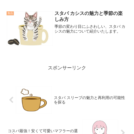
ムのハーモニーに、心が躍り、幸せな気
持ちが広がることでしょう。このスイー
ツの魅力を堪能して、至福のひとときを
スタバ カシスの魅力と季節の楽
食品
過ごしてください。シャトレーゼ クッキ
しみ方
ーアンドクリーム、心踊る濃厚なハーモ
ニー。
季節の変わり目にふさわしい、スタバ カ
シスの魅力について紹介いたします。
スポンサーリンク
スタバ スリーブの魅力と再利用の可能性
を探る
コスパ最強！安くて可愛いマフラーの選