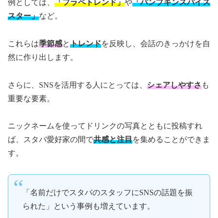
例としては、
「フラペトレンド」
や
「パンプキンスパイス
スター」
など。
これらは
季節感
と
トレンド
を反映し、会話のきっかけを自
然に作り出します。
さらに、SNSを活用する人にとっては、
シェアしやすさ
も
重要な要素。
ニックネームを使ってドリンクの写真とともに投稿すれ
ば、スタバ愛好家の間で
共感と注目
を集めることができま
す。
「名前だけでスタバのスタッフにSNSの話題を振
られた」という事例も増えています。