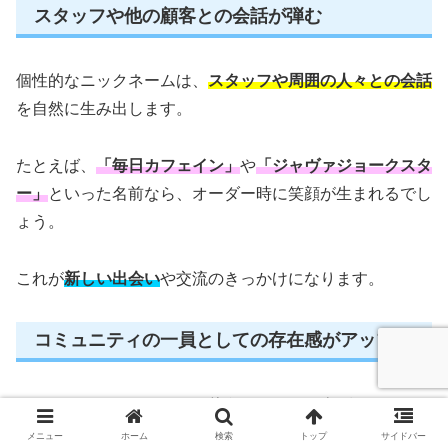
スタッフや他の顧客との会話が弾む
個性的なニックネームは、
スタッフや周囲の人々との会話
を自然に生み出します。
たとえば、
「毎日カフェイン」
や
「ジャヴァジョークスタ
ー」
といった名前なら、オーダー時に笑顔が生まれるでし
ょう。
これが
新しい出会い
や交流のきっかけになります。
コミュニティの一員としての存在感がアップ
ユニークなニックネームを使うことで、
スタバのコミュニ
ティに溶け込む
のが簡単になります。
メニュー
ホーム
検索
トップ
サイドバー