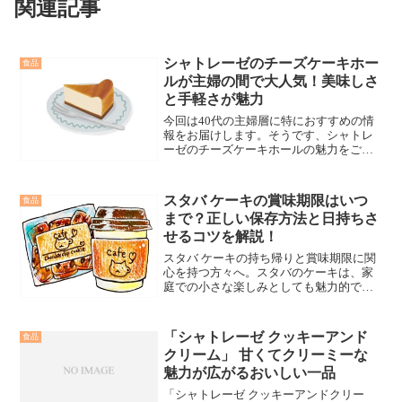
関連記事
シャトレーゼのチーズケーキホー
食品
ルが主婦の間で大人気！美味しさ
と手軽さが魅力
今回は40代の主婦層に特におすすめの情
報をお届けします。そうです、シャトレ
ーゼのチーズケーキホールの魅力をご紹
介いたします。これまで当ブログでは役
立つ情報を提供してきましたが、今回は
食欲をそそる絶品スイーツにフォーカス
スタバ ケーキの賞味期限はいつ
食品
した内容となっています。さあ、心躍る
まで？正しい保存方法と日持ちさ
チーズケーキの世界へとご案内いたしま
せるコツを解説！
しょう！
スタバ ケーキの持ち帰りと賞味期限に関
心を持つ方々へ。スタバのケーキは、家
庭での小さな楽しみとしても魅力的で
す。この記事を通じて、スタバ ケーキの
魅力と実用的な情報を深く理解し、あな
たのカフェ体験をより豊かにするための
「シャトレーゼ クッキーアンド
食品
答えを共に探ります。
クリーム」 甘くてクリーミーな
魅力が広がるおいしい一品
「シャトレーゼ クッキーアンドクリー