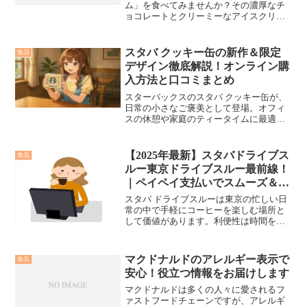
ム」を食べてみませんか？その濃厚なチ
ョコレートとクリーミーなアイスクリー
ムのハーモニーに、心が躍り、幸せな気
持ちが広がることでしょう。このスイー
ツの魅力を堪能して、至福のひとときを
スタバ クッキー缶の新作＆限定
食品
過ごしてください。シャトレーゼ クッキ
デザイン徹底解説！オンライン購
ーアンドクリーム、心踊る濃厚なハーモ
入方法と口コミまとめ
ニー。
スターバックスのスタバ クッキー缶が、
日常の小さなご褒美として登場。オフィ
スの休憩や家庭のティータイムに最適
で、手軽さと上質さを兼ね備えたこの新
しいトレンドをご紹介します。
【2025年最新】スタバドライブス
食品
ルー東京ドライブスルー最前線！
｜ペイペイ支払いでスムーズ＆地
域限定メニューも紹介！
スタバ ドライブスルーは東京の忙しい日
常の中で手軽にコーヒーを楽しむ場所と
して価値があります。利便性は時間を有
効に利用し、お気に入りのドリンクやフ
ードを手に入れることが可能にします。
さらに、各地で異なる特色や限定商品を
マクドナルドのアレルギー表示で
食品
提供し、地域とのつながりを大切にして
安心！役立つ情報をお届けします
います。また、ファンコミュニティとの
交流の場ともなっており、SNSでのシェ
マクドナルドは多くの人々に愛されるフ
アやオフラインでのミートアップを通じ
ァストフードチェーンですが、アレルギ