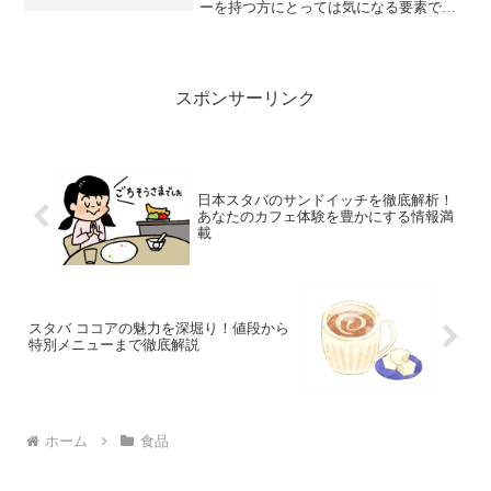
て新しい交流が生まれています。
ーを持つ方にとっては気になる要素でも
あります。そこで、この記事ではマクド
ナルドのアレルギー表示について詳しく
解説します。安心して食事を楽しむため
に知っておきたい情報をご...
スポンサーリンク
日本スタバのサンドイッチを徹底解析！
あなたのカフェ体験を豊かにする情報満
載
スタバ ココアの魅力を深堀り！値段から
特別メニューまで徹底解説
ホーム
食品