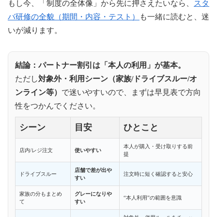
もし今、「制度の全体像」から先に押さえたいなら、
スタ
バ研修の全貌（期間・内容・テスト）
も一緒に読むと、迷
いが減ります。
結論：パートナー割引は「本人の利用」が基本。
ただし
対象外・利用シーン（家族/ドライブスルー/オ
ンライン等）
で迷いやすいので、まずは早見表で方向
性をつかんでください。
シーン
目安
ひとこと
本人が購入・受け取りする前
店内/レジ注文
使いやすい
提
店舗で差が出や
ドライブスルー
注文時に短く確認すると安心
すい
家族の分もまとめ
グレーになりや
“本人利用”の範囲を意識
て
すい