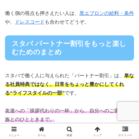
働く側の視点も押さえたい人は、
黒エプロンの給料・条件
や、
ドレスコード
も合わせてどうぞ。
スタバ パートナー割引をもっと楽し
むためのまとめ
スタバで働く人に与えられた「パートナー割引」は、
単な
る社員特典ではなく、日常をちょっと豊かにしてくれ
る“ライフスタイルの一部”
です。
友達への「挨拶代わりの一杯」から、自分へのご褒美、家
族とのひとときまで。
メニュー
ホーム
検索
トップ
サイドバー
その活用方法は人それぞれで、自由で、あたたかい気持ち