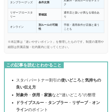
対象外・併用ルールをチェッ
タンブラー/グッズ
条件次第
ク
リザーブ/ロースタ
通常店と扱いが異なる場合あ
要確認
リー
り
別ルールの可能
手順・適用条件が店舗と違う
オンライン
性
ことも
※本記事は「迷いやすいポイント」を整理したものです。制度の運用や
細部は所属店舗・社内案内に従ってください。
この記事を読むとわかること
スタバ パートナー割引の
使いどころ
と
気持ちの
良い伝え方
対象外
・
併用
・
家族
など“迷いどころ”の整理
ドライブスルー
・
タンブラー
・
リザーブ
・
オン
ライン
のポイント