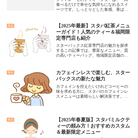
食べるだけで幸せな気持ちになれるスイ
ーツです。しっとりとした食感、香ばし
いアーモンドの風味、そして美しい見た
目が、心を満たしてくれます。ぜひ、シ
ャトレーゼのクッキーシューを手に取
【2025年最新】スタバ紅茶メニュ
食品
り、その魅力を体験してみてください。
ーガイド！人気のティー＆福岡限
一度食べたらやめられない、クッキーシ
定専門店も紹介
ューの魅力をぜひ堪能してください。
スターバックス紅茶専門店の魅力を探求
するこの記事では、豊富なメニュー、質
の高いティーバッグ、地域限定店舗の特
色に焦点を当てます。紅茶愛好家にとっ
て、スタバの紅茶はただの飲み物以上の
存在です。
カフェインレスで楽しむ、スター
食品
バックスの新たな魅力
カフェインを控えたいけれどコーヒーの
味を求める方に、スタバのカフェインレ
スメニューは素晴らしい解決策です。風
味豊かなカフェインレス豆で、個人の好
みに合わせたカスタムコーヒーを楽しむ
ことができます。
【2025年春夏版】スタバミルクテ
食品
ィーの頼み方！おすすめカスタム
＆最新限定メニュー