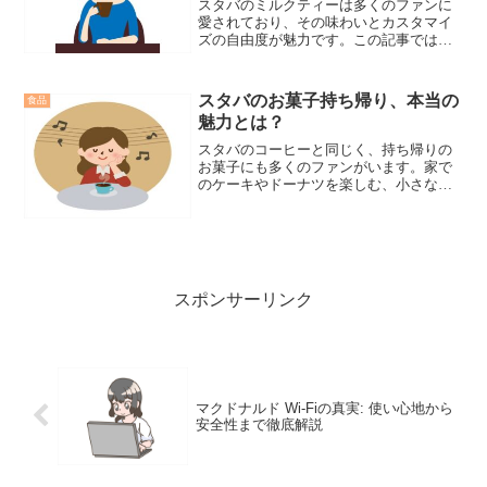
スタバのミルクティーは多くのファンに
愛されており、その味わいとカスタマイ
ズの自由度が魅力です。この記事では、
基本的な頼み方やアイスとホットの違
い、コンビニでの購入方法などを解説し
ます。スタバ ミルクティーの世界を探求
スタバのお菓子持ち帰り、本当の
食品
し、その魅力を十二分に楽しむ手助けを
魅力とは？
します。
スタバのコーヒーと同じく、持ち帰りの
お菓子にも多くのファンがいます。家で
のケーキやドーナツを楽しむ、小さな贅
沢を深く探求しましょう。
スポンサーリンク
マクドナルド Wi-Fiの真実: 使い心地から
安全性まで徹底解説