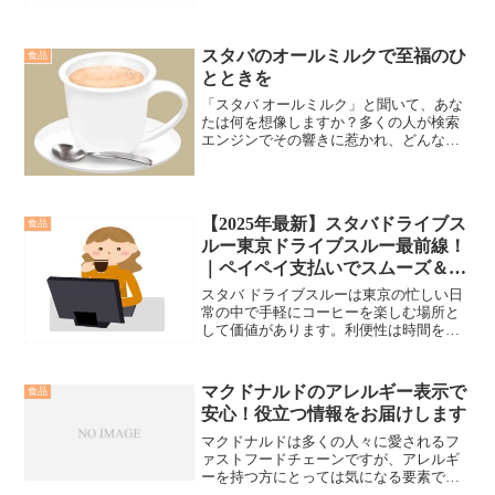
ます。情報提供を通じて、読者の皆さん
の知識と理解を深めることを目指してい
ます。
スタバのオールミルクで至福のひ
食品
とときを
「スタバ オールミルク」と聞いて、あな
たは何を想像しますか？多くの人が検索
エンジンでその響きに惹かれ、どんな魔
法のような飲み物か知りたいと思ってい
ます。スターバックスといえば、個性的
なカフェ体験を提供することで知られて
おり、今回は「オールミルク」に焦点を
【2025年最新】スタバドライブス
食品
当てます。
ルー東京ドライブスルー最前線！
｜ペイペイ支払いでスムーズ＆地
域限定メニューも紹介！
スタバ ドライブスルーは東京の忙しい日
常の中で手軽にコーヒーを楽しむ場所と
して価値があります。利便性は時間を有
効に利用し、お気に入りのドリンクやフ
ードを手に入れることが可能にします。
さらに、各地で異なる特色や限定商品を
マクドナルドのアレルギー表示で
食品
提供し、地域とのつながりを大切にして
安心！役立つ情報をお届けします
います。また、ファンコミュニティとの
交流の場ともなっており、SNSでのシェ
マクドナルドは多くの人々に愛されるフ
アやオフラインでのミートアップを通じ
ァストフードチェーンですが、アレルギ
て新しい交流が生まれています。
ーを持つ方にとっては気になる要素でも
あります。そこで、この記事ではマクド