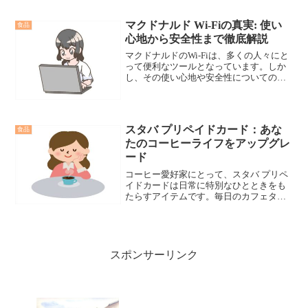
ナルドのアレルギー表示について詳しく
解説します。安心して食事を楽しむため
マクドナルド Wi-Fiの真実: 使い
食品
に知っておきたい情報をご...
心地から安全性まで徹底解説
マクドナルドのWi-Fiは、多くの人々にと
って便利なツールとなっています。しか
し、その使い心地や安全性についての疑
問も多いです。この記事では、実際の使
用感や注意点を詳しく解説します。
スタバ プリペイドカード：あな
食品
たのコーヒーライフをアップグレ
ード
コーヒー愛好家にとって、スタバ プリペ
イドカードは日常に特別なひとときをも
たらすアイテムです。毎日のカフェタイ
ムをもっと楽しみ、忙しい日々の中で小
さな幸せを見出すための鍵。このカード
で、日常のコーヒーブレイクを格別な体
験に変えてみませんか。
スポンサーリンク