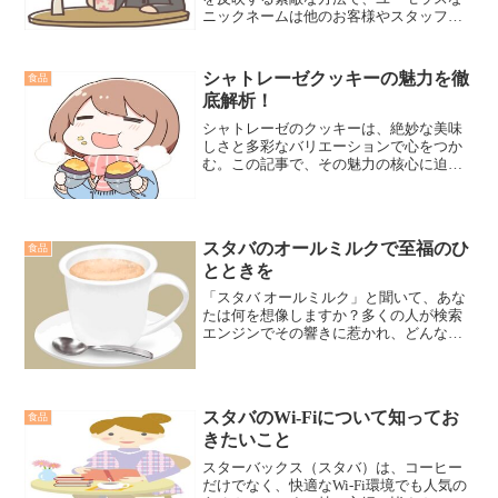
ニックネームは他のお客様やスタッフと
の会話のきっかけとなります。個人的な
話題を作成し、コミュニティとの交流を
促進する面白いニックネームは、スター
シャトレーゼクッキーの魅力を徹
食品
バックスのコミュニティとの関係を深め
底解析！
る助けとなります。ニックネームは、コ
ミュニティのメンバーとの間で共有され
シャトレーゼのクッキーは、絶妙な美味
る共通の経験を作り出し、スターバック
しさと多彩なバリエーションで心をつか
スのアプリケーションやソーシャルメデ
む。この記事で、その魅力の核心に迫
ィアを通じてさらに深めることができま
り、秘密を明らかにします。
す。
スタバのオールミルクで至福のひ
食品
とときを
「スタバ オールミルク」と聞いて、あな
たは何を想像しますか？多くの人が検索
エンジンでその響きに惹かれ、どんな魔
法のような飲み物か知りたいと思ってい
ます。スターバックスといえば、個性的
なカフェ体験を提供することで知られて
おり、今回は「オールミルク」に焦点を
スタバのWi-Fiについて知ってお
食品
当てます。
きたいこと
スターバックス（スタバ）は、コーヒー
だけでなく、快適なWi-Fi環境でも人気の