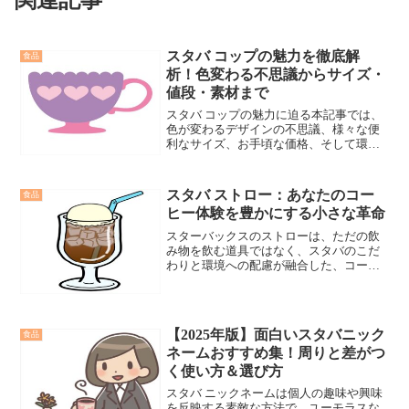
スタバ コップの魅力を徹底解
食品
析！色変わる不思議からサイズ・
値段・素材まで
スタバ コップの魅力に迫る本記事では、
色が変わるデザインの不思議、様々な便
利なサイズ、お手頃な価格、そして環境
に優しい耐久性のあるプラスチック製と
いう側面を深掘りします。スタバ コップ
が人気の理由を解明し、その秘密を共に
スタバ ストロー：あなたのコー
食品
探ります。
ヒー体験を豊かにする小さな革命
スターバックスのストローは、ただの飲
み物を飲む道具ではなく、スタバのこだ
わりと環境への配慮が融合した、コーヒ
ー体験を豊かにする小さな革命です。ス
タバ ストローの太さや入手方法に関する
情報で、あなたの疑問が解決し、新たな
発見に繋がるでしょう。
【2025年版】面白いスタバニック
食品
ネームおすすめ集！周りと差がつ
く使い方＆選び方
スタバ ニックネームは個人の趣味や興味
を反映する素敵な方法で、ユーモラスな