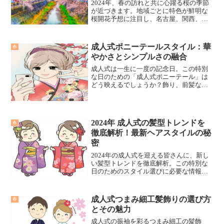
2024年、春の訪れと共に心躍る桜の季節
が近づきます。地域ごとに特色が鮮明な
桜開花予想に注目し、名古屋、関西、滋
賀、静岡、千葉、埼玉の異なる開花の瞬
間を捉えます。これらの地域の桜開花予
想を共有し、春の感動を分かち合いまし
成人式ポニーテールスタイル：華
春
ょう。
やかさとシンプルさの融合
成人式は一生に一度の記念日。この特別
な日のための「成人式ポニーテール」は
どう映えるでしょうか？飾り、前髪なし
スタイル、リボン、つけ毛、かんざしを
使ったポニーテールの魅力を探ると共
に、成人式を特別にするアイデアを提供
します。
2024年 成人式の髪型トレンドを
春
徹底解析！最新ヘアスタイルの秘
密
2024年の成人式を迎える皆さんに、新し
い髪型トレンドを徹底解析。この特別な
日のためのスタイル選びに必要な情報を
提供し、あなたの魅力を最大限に引き出
すお手伝いをします。
成人式つまみ細工髪飾りの選び方
春
とその魅力
成人式の振袖を彩るつまみ細工の髪飾