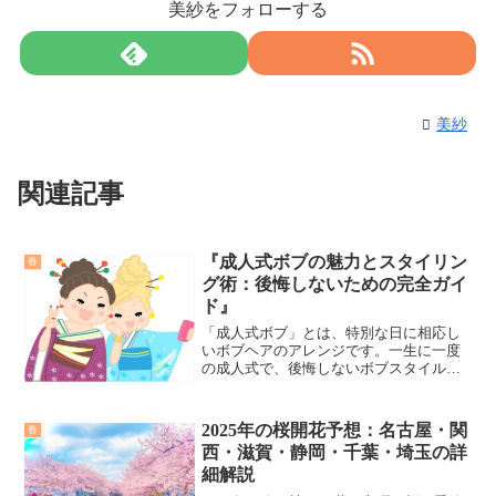
美紗をフォローする
美紗
関連記事
『成人式ボブの魅力とスタイリン
春
グ術：後悔しないための完全ガイ
ド』
「成人式ボブ」とは、特別な日に相応し
いボブヘアのアレンジです。一生に一度
の成人式で、後悔しないボブスタイルを
選ぶ秘訣を紹介します。
2025年の桜開花予想：名古屋・関
春
西・滋賀・静岡・千葉・埼玉の詳
細解説