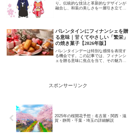
り。伝統的な技法と革新的なデザインが
融合し、和装の美しさを一層引き立てま
す。その独特な魅力と選び方のポイント
を探ります。
バレンタインにフィナンシェを贈
春
る意味｜甘くてやさしい「繁栄」
の焼き菓子【2026年版】
バレンタインデーは特別な感情を表現す
る機会です。この記事では、フィナンシ
ェを贈る意味に焦点を当て、その魅力と
大切な人への理想的な贈り物である理由
を探求します。
スポンサーリンク
2025年の桜開花予想：名古屋・関西・滋
賀・静岡・千葉・埼玉の詳細解説