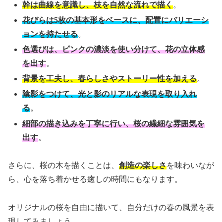
幹は曲線を意識し、枝を自然な流れで描く
。
花びらは5枚の基本形をベースに、配置にバリエーシ
ョンを持たせる
。
色選びは、ピンクの濃淡を使い分けて、花の立体感
を出す
。
背景を工夫し、春らしさやストーリー性を加える
。
陰影をつけて、光と影のリアルな表現を取り入れ
る
。
細部の描き込みを丁寧に行い、桜の繊細な雰囲気を
出す
。
さらに、桜の木を描くことは、
創造の楽しさ
を味わいなが
ら、心を落ち着かせる癒しの時間にもなります。
オリジナルの桜を自由に描いて、自分だけの春の風景を表
現してみましょう。