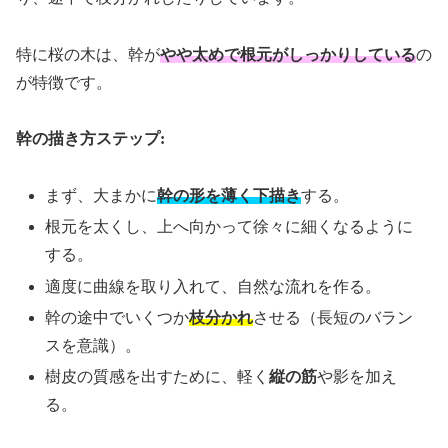
特に桜の木は、幹が
やや太めで根元がしっかりしている
の
が特徴です。
幹の描き方ステップ:
まず、大まかに
幹の形を薄く下描き
する。
根元を太くし、上へ向かって徐々に細くなるように
する。
適度に曲線を取り入れて、自然な流れを作る。
幹の途中でいくつか
枝分かれ
させる（長短のバラン
スを意識）。
樹皮の質感を出すために、軽く
縦の筋
や影を加え
る。