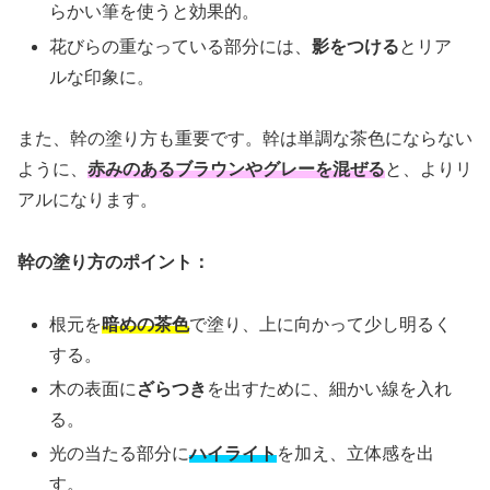
らかい筆を使うと効果的。
花びらの重なっている部分には、
影をつける
とリア
ルな印象に。
また、幹の塗り方も重要です。幹は単調な茶色にならない
ように、
赤みのあるブラウンやグレーを混ぜる
と、よりリ
アルになります。
幹の塗り方のポイント：
根元を
暗めの茶色
で塗り、上に向かって少し明るく
する。
木の表面に
ざらつき
を出すために、細かい線を入れ
る。
光の当たる部分に
ハイライト
を加え、立体感を出
す。