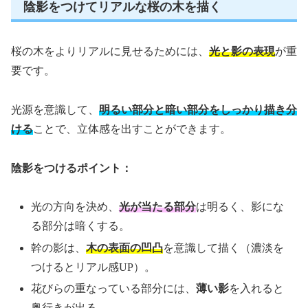
陰影をつけてリアルな桜の木を描く
桜の木をよりリアルに見せるためには、
光と影の表現
が重
要です。
光源を意識して、
明るい部分と暗い部分をしっかり描き分
ける
ことで、立体感を出すことができます。
陰影をつけるポイント：
光の方向を決め、
光が当たる部分
は明るく、影にな
る部分は暗くする。
幹の影は、
木の表面の凹凸
を意識して描く（濃淡を
つけるとリアル感UP）。
花びらの重なっている部分には、
薄い影
を入れると
奥行きが出る。