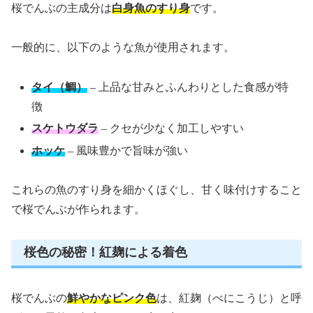
桜でんぶの主成分は
白身魚のすり身
です。
一般的に、以下のような魚が使用されます。
タイ（鯛）
– 上品な甘みとふんわりとした食感が特
徴
スケトウダラ
– クセが少なく加工しやすい
ホッケ
– 風味豊かで旨味が強い
これらの魚のすり身を細かくほぐし、甘く味付けすること
で桜でんぶが作られます。
桜色の秘密！紅麹による着色
桜でんぶの
鮮やかなピンク色
は、紅麹（べにこうじ）と呼