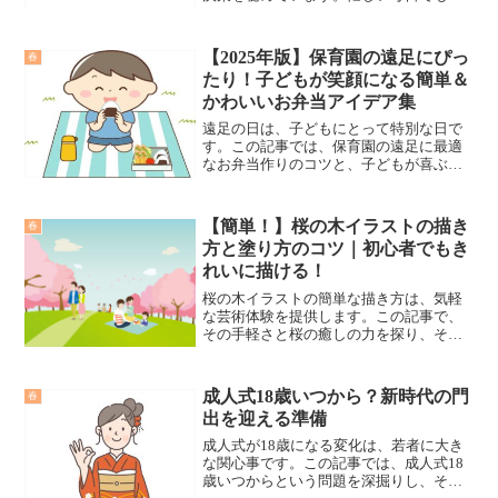
手軽に作れるおにぎり弁当は、食生活に
新たな提案をもたらし、基本からアレン
ジ方法までを紹介し、行動をサポートし
【2025年版】保育園の遠足にぴっ
春
ます。
たり！子どもが笑顔になる簡単＆
かわいいお弁当アイデア集
遠足の日は、子どもにとって特別な日で
す。この記事では、保育園の遠足に最適
なお弁当作りのコツと、子どもが喜ぶア
レンジ方法を紹介し、親子の絆を深める
お手伝いをします。
【簡単！】桜の木イラストの描き
春
方と塗り方のコツ｜初心者でもき
れいに描ける！
桜の木イラストの簡単な描き方は、気軽
な芸術体験を提供します。この記事で、
その手軽さと桜の癒しの力を探り、その
魅力を伝えます。
成人式18歳いつから？新時代の門
春
出を迎える準備
成人式が18歳になる変化は、若者に大き
な関心事です。この記事では、成人式18
歳いつからという問題を深掘りし、その