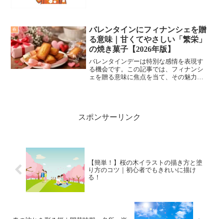
社会的影響を考えます。
バレンタインにフィナンシェを贈
春
る意味｜甘くてやさしい「繁栄」
の焼き菓子【2026年版】
バレンタインデーは特別な感情を表現す
る機会です。この記事では、フィナンシ
ェを贈る意味に焦点を当て、その魅力と
大切な人への理想的な贈り物である理由
を探求します。
スポンサーリンク
【簡単！】桜の木イラストの描き方と塗
り方のコツ｜初心者でもきれいに描け
る！