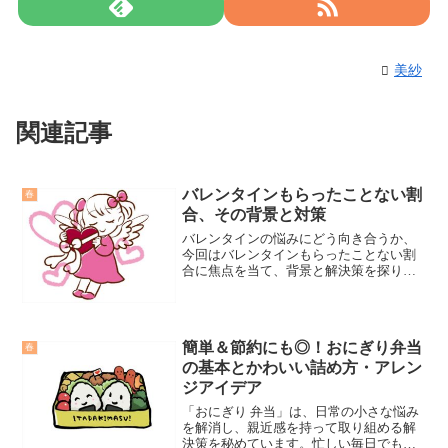
美紗
関連記事
バレンタインもらったことない割
春
合、その背景と対策
バレンタインの悩みにどう向き合うか、
今回はバレンタインもらったことない割
合に焦点を当て、背景と解決策を探りま
す。
簡単＆節約にも◎！おにぎり弁当
春
の基本とかわいい詰め方・アレン
ジアイデア
「おにぎり 弁当」は、日常の小さな悩み
を解消し、親近感を持って取り組める解
決策を秘めています。忙しい毎日でも、