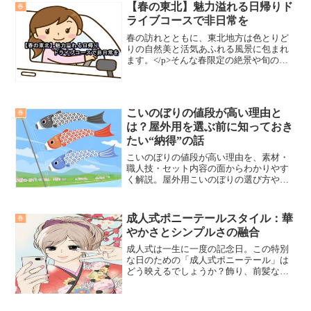
【春の東北】魅力溢れる日帰りド
春
ライブコースで非日常を
春の訪れとともに、東北地方は色とりど
りの自然美と活気あふれる風景に包まれ
ます。</p>そんな春限定の絶景や旬のグ
ルメを、日帰りで気軽に満喫できるおす
すめドライブコースをご紹介します。
</p>この記事では、実際に訪れて感動し
たスポットや、春の東北を最大限楽しむ
こいのぼりの値段が高い理由と
春
コツまで詳しく解説していきます。</p>
は？屋外用を選ぶ前に知っておき
たい“納得”の話
こいのぼりの値段が高い理由を、素材・
職人技・セット内容の面からわかりやす
く解説。屋外用こいのぼりの選び方や飾
り方のコツ、家族で楽しむ魅力まで、後
悔しないためのポイントを丁寧に紹介し
ます。
成人式ポニーテールスタイル：華
春
やかさとシンプルさの融合
成人式は一生に一度の記念日。この特別
な日のための「成人式ポニーテール」は
どう映えるでしょうか？飾り、前髪なし
スタイル、リボン、つけ毛、かんざしを
使ったポニーテールの魅力を探ると共
に、成人式を特別にするアイデアを提供