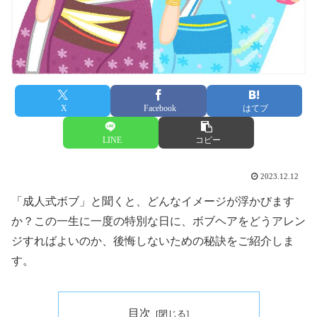
X
Facebook
はてブ
LINE
コピー
2023.12.12
「成人式ボブ」と聞くと、どんなイメージが浮かびます
か？この一生に一度の特別な日に、ボブヘアをどうアレン
ジすればよいのか、後悔しないための秘訣をご紹介しま
す。
目次