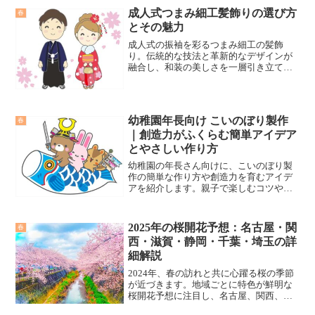
します。
成人式つまみ細工髪飾りの選び方
春
とその魅力
成人式の振袖を彩るつまみ細工の髪飾
り。伝統的な技法と革新的なデザインが
融合し、和装の美しさを一層引き立てま
す。その独特な魅力と選び方のポイント
を探ります。
幼稚園年長向け こいのぼり製作
春
｜創造力がふくらむ簡単アイデア
とやさしい作り方
幼稚園の年長さん向けに、こいのぼり製
作の簡単な作り方や創造力を育むアイデ
アを紹介します。親子で楽しむコツや飾
り方、製作を通して得られる成長効果ま
で、季節の思い出づくりに役立つ内容を
やさしくまとめました。
2025年の桜開花予想：名古屋・関
春
西・滋賀・静岡・千葉・埼玉の詳
細解説
2024年、春の訪れと共に心躍る桜の季節
が近づきます。地域ごとに特色が鮮明な
桜開花予想に注目し、名古屋、関西、滋
賀、静岡、千葉、埼玉の異なる開花の瞬