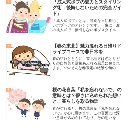
『成人式ボブの魅力とスタイリン
春
グ術：後悔しないための完全ガイ
ド』
「成人式ボブ」とは、特別な日に相応し
いボブヘアのアレンジです。一生に一度
の成人式で、後悔しないボブスタイルを
選ぶ秘訣を紹介します。
【春の東北】魅力溢れる日帰りド
春
ライブコースで非日常を
春の訪れとともに、東北地方は色とりど
りの自然美と活気あふれる風景に包まれ
ます。</p>そんな春限定の絶景や旬のグ
ルメを、日帰りで気軽に満喫できるおす
すめドライブコースをご紹介します。
</p>この記事では、実際に訪れて感動し
たスポットや、春の東北を最大限楽しむ
桜の花言葉「私を忘れないで」の
春
コツまで詳しく解説していきます。</p>
意味とは？儚さに込められた想い
と、暮らしを彩る物語
春が訪れると、桜の花言葉「私を忘れな
いで」が心に響きます。この言葉には深
い意味が込められており、その想いを深
く探る価値があります。