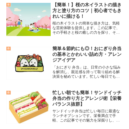
【簡単！】桜の木イラストの描き
春
方と塗り方のコツ｜初心者でもき
れいに描ける！
桜の木イラストの簡単な描き方は、気軽
な芸術体験を提供します。この記事で、
その手軽さと桜の癒しの力を探り、その
魅力を伝えます。
簡単＆節約にも◎！おにぎり弁当
春
の基本とかわいい詰め方・アレン
ジアイデア
「おにぎり 弁当」は、日常の小さな悩み
を解消し、親近感を持って取り組める解
決策を秘めています。忙しい毎日でも、
手軽に作れるおにぎり弁当は、食生活に
新たな提案をもたらし、基本からアレン
ジ方法までを紹介し、行動をサポートし
忙しい朝でも簡単！サンドイッチ
春
ます。
弁当の作り方とアレンジ術【栄養
バランス抜群】
サンドイッチ弁当は忙しい毎日に最適な
ランチオプションです。栄養満点で手
軽、この記事でその魅力を深掘りし、簡
単に始められる方法を紹介します。共感