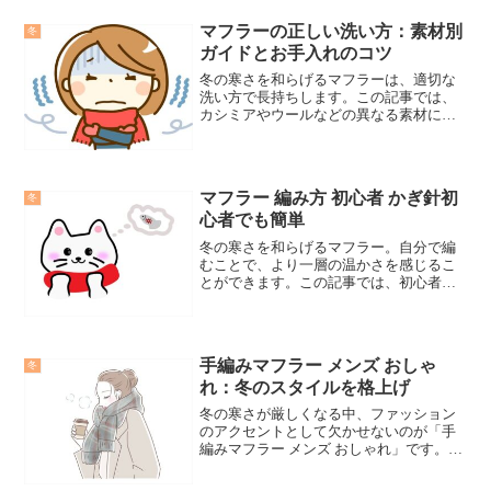
マフラーの正しい洗い方：素材別
冬
ガイドとお手入れのコツ
冬の寒さを和らげるマフラーは、適切な
洗い方で長持ちします。この記事では、
カシミアやウールなどの異なる素材に合
った洗い方を紹介。各素材の特性を理解
し、それぞれに適した方法で洗濯するこ
とが大切です。正しい洗い方を知ること
で、マフラーを美しく、長く使い続ける
マフラー 編み方 初心者 かぎ針初
冬
ことができます。
心者でも簡単
冬の寒さを和らげるマフラー。自分で編
むことで、より一層の温かさを感じるこ
とができます。この記事では、初心者で
も簡単にかぎ針を使用してマフラーを編
む方法を紹介します。かぎ針を使用した
基本的な編み方かぎ針を使用すると、編
み目がきれいに仕上がりま...
手編みマフラー メンズ おしゃ
冬
れ：冬のスタイルを格上げ
冬の寒さが厳しくなる中、ファッション
のアクセントとして欠かせないのが「手
編みマフラー メンズ おしゃれ」です。こ
の記事では、手編みマフラーの魅力に焦
点を当て、そのおしゃれなポイントを深