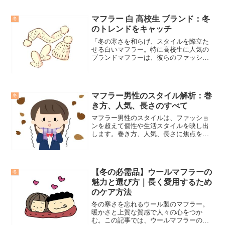
掘りします。手編みならではの温もりと
スタイルを、あなたの冬の装いにどう取
マフラー 白 高校生 ブランド：冬
冬
り入れるか、一緒に考えていきましょ
のトレンドをキャッチ
う。
「冬の寒さを和らげ、スタイルを際立た
せる白いマフラー。特に高校生に人気の
ブランドマフラーは、彼らのファッショ
ンに新たな息吹をもたらしています。こ
の記事では、白いマフラーの魅力と、高
校生におすすめのブランドやコーディネ
ート方法を探求します。」
マフラー男性のスタイル解析：巻
冬
き方、人気、長さのすべて
マフラー男性のスタイルは、ファッショ
ンを超えて個性や生活スタイルを映し出
します。巻き方、人気、長さに焦点を当
て、深く掘り下げた情報を共有し、読者
がマフラー男性の世界を理解し、自分の
スタイルに反映させるきっかけを提供し
ます。
【冬の必需品】ウールマフラーの
冬
魅力と選び方｜長く愛用するため
のケア方法
冬の寒さを忘れるウール製のマフラー。
暖かさと上質な質感で人々の心をつか
む。この記事では、ウールマフラーの魅