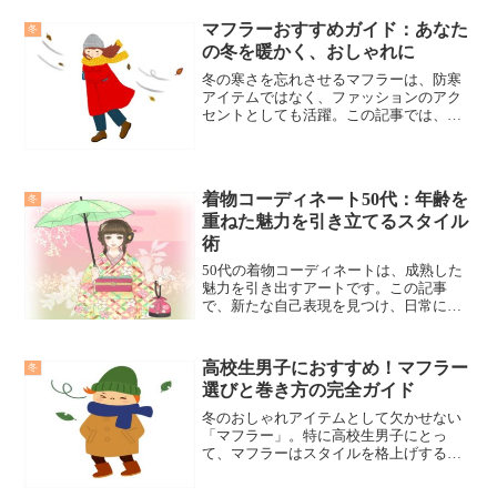
のガイドを参考に、自分だけの特別なマ
マフラーおすすめガイド：あなた
フラーを作ってみませんか？
冬
の冬を暖かく、おしゃれに
冬の寒さを忘れさせるマフラーは、防寒
アイテムではなく、ファッションのアク
セントとしても活躍。この記事では、お
すすめのマフラー情報をご紹介します。
あなたのスタイルや予算に合わせて、最
適なマフラーを見つけてください。
着物コーディネート50代：年齢を
冬
重ねた魅力を引き立てるスタイル
術
50代の着物コーディネートは、成熟した
魅力を引き出すアートです。この記事
で、新たな自己表現を見つけ、日常に彩
りを加える着物のスタイリング方法を探
求します。
高校生男子におすすめ！マフラー
冬
選びと巻き方の完全ガイド
冬のおしゃれアイテムとして欠かせない
「マフラー」。特に高校生男子にとっ
て、マフラーはスタイルを格上げする鍵
です。しかし、「マフラー メンズ 高校
生」と検索しても、何を基準に選べばい