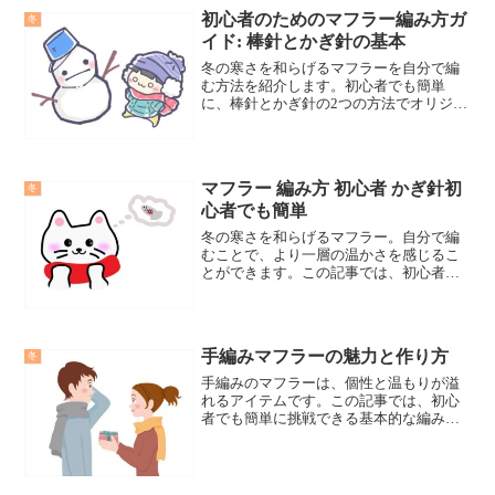
初心者のためのマフラー編み方ガ
冬
イド: 棒針とかぎ針の基本
冬の寒さを和らげるマフラーを自分で編
む方法を紹介します。初心者でも簡単
に、棒針とかぎ針の2つの方法でオリジナ
ルのマフラーを作成できます。編み物の
楽しさを感じましょう。
マフラー 編み方 初心者 かぎ針初
冬
心者でも簡単
冬の寒さを和らげるマフラー。自分で編
むことで、より一層の温かさを感じるこ
とができます。この記事では、初心者で
も簡単にかぎ針を使用してマフラーを編
む方法を紹介します。かぎ針を使用した
基本的な編み方かぎ針を使用すると、編
み目がきれいに仕上がりま...
手編みマフラーの魅力と作り方
冬
手編みのマフラーは、個性と温もりが溢
れるアイテムです。この記事では、初心
者でも簡単に挑戦できる基本的な編み方
から、オリジナルデザインの作り方、さ
らには失敗しないためのコツとアドバイ
スまで、手編みマフラーに関するあらゆ
る情報を詳しく解説します。あなたもこ