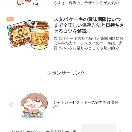
やすさ、保温力、デザイン性が人気の秘
密であり、この記事でスタバ水筒の魅力
を徹底解析します。日々の生活におい
て、なぜスタバ水筒がこれほど愛されて
スタバ ケーキの賞味期限はいつ
食品
いるのか、その理由を探ります。
まで？正しい保存方法と日持ちさ
せるコツを解説！
スタバ ケーキの持ち帰りと賞味期限に関
心を持つ方々へ。スタバのケーキは、家
庭での小さな楽しみとしても魅力的で
す。この記事を通じて、スタバ ケーキの
魅力と実用的な情報を深く理解し、あな
たのカフェ体験をより豊かにするための
答えを共に探ります。
スポンサーリンク
シャトレーゼクッキーの魅力を徹底解
析！
「シャトレーゼクッキーのカロリー！美