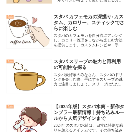
ールサイズがちょうど良いと感じる方も
多いはず。でも、スタバのトールサイズ
メニューで一番高いもの、ご存知です
か？トールサイズは中間のサイズで、休
スタバ カフェモカの深掘り: カス
食品
憩にぴったりな量。高価なメニューは特
タム、カロリー、スティックでさ
別な飲み物や限定メニューが多いです。
らに楽しむ
その価格は、素材の質や製法によるも
の。次回スタバを訪れる際、豪華な一杯
スタバのカフェモカを自分流にアレンジ
を楽しむために、一番高いメニューを試
し、カロリー管理をしながら楽しむ方法
してみてはいかがでしょうか？
を提供します。カスタムレシピや、手軽
なスティックタイプも紹介し、あなたの
カフェモカ体験を充実させます。
スタバ スリーブの魅力と再利用
食品
の可能性を探る
スタバ愛好家のみなさん、スタバのドリ
ンクを楽しむ際、手にするスリーブの魅
力に注目しましょう。スリーブはただの
保護材ではなく、隠された魅力がありま
す。この記事では、スタバ スリーブの提
供されない問題、リメイクや再利用の可
能性、販売に関する情報を共有し、新た
【2025年版】スタバ水筒・新作タ
食品
な価値を探ります。
ンブラー最新情報｜持ち込みルー
ルから人気デザインまで
2024年のスタバ水筒は、日常に特別な彩
りを加えるアイテムです。その持ち込み