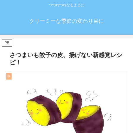
つつれづれなるままに
クリーミーな季節の変わり目に
PR
さつまいも餃子の皮、揚げない新感覚レシ
ピ！
秋