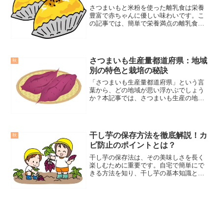
さつまいもと米粉を使った離乳食は栄養
豊富で赤ちゃんに優しい味わいです。こ
の記事では、簡単で栄養満点の離乳食レ
シピを紹介します。赤ちゃんの成長をサ
ポートする美味しい離乳食の作り方を一
緒に学びましょう。
さつまいも生産量都道府県：地域
秋
別の特色と栽培の秘訣
「さつまいも生産量都道府県」という言
葉から、どの地域が思い浮かぶでしょう
か？本記事では、さつまいも生産の地域
ごとの特色と栽培秘訣を掘り下げます。
生産の違いを知り、さつまいもへの愛を
深めましょう。
干し芋の保存方法を徹底解説！カ
秋
ビ防止のポイントとは？
干し芋の保存法は、その美味しさを長く
楽しむために重要です。自宅で簡単にで
きる方法を知り、干し芋の基本知識と正
しい保存方法を学びましょう。この記事
で、干し芋を最大限に活かすコツを解説
します。