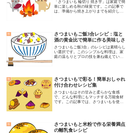
「さつまいも 輪切り 焼き芋」は家庭で簡
単に楽しめる秋の味覚です。この記事で
は、準備から焼き上がりまでを紹介し、
その美味しさの秘訣を共有します。さつ
まいも選びのポイント、輪切りのコツ、
基本的な焼き方、栄養と健康効果、アレ
ンジレシピ、保存方法と活用法まで、幅
さつまいもご飯3合レシピ：塩と
秋
広く解説します。
酒の黄金比で簡単に作る美味しさ
さつまいもご飯3合」のレシピは素晴らし
い選択です。このシンプルな料理は、家
庭の温もりとプロの技を兼ね備えていま
す。今回は、さつまいもご飯の魅力を、
私の体験を通じてより身近に感じていた
だきたいと思います。
さつまいもで彩る！簡単おしゃれ
秋
付け合わせレシピ集
さつまいもはその甘みと柔らかな食感
で、どんな料理にもマッチする万能食材
です。この記事では、さつまいもを使っ
た簡単でおしゃれな付け合わせレシピを
ご紹介します。これらのレシピで、日々
の食卓を彩り豊かにしましょう。
さつまいもと米粉で作る栄養満点
秋
の離乳食レシピ