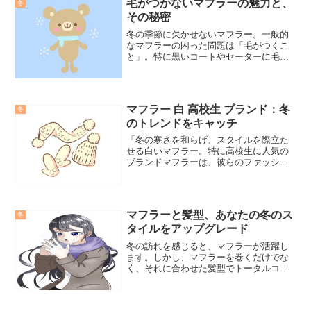
毛がつかないマフラーの魅力と、
冬
その秘密
冬の季節に欠かせないマフラー。一般的
なマフラーの困った問題は「毛がつくこ
と」。特に黒いコートやセーターに毛が
目立つ。今回は「毛がつかないマフラ
ー」にフォーカスし、その秘密と魅力を
お伝えします。
マフラー 白 高校生 ブランド：冬
冬
のトレンドをキャッチ
「冬の寒さを和らげ、スタイルを際立た
せる白いマフラー。特に高校生に人気の
ブランドマフラーは、彼らのファッショ
ンに新たな息吹をもたらしています。こ
の記事では、白いマフラーの魅力と、高
校生におすすめのブランドやコーディネ
ート方法を探求します。」
マフラーと髪型、あなたの冬のス
冬
タイルをアップグレード
冬の訪れを感じると、マフラーが活躍し
ます。しかし、マフラーを巻くだけでな
く、それに合わせた髪型でトータルコー
ディネートを楽しむことができます。こ
こでは、マフラーと相性の良い髪型や、
長い髪の人のためのマフラー髪型を提案