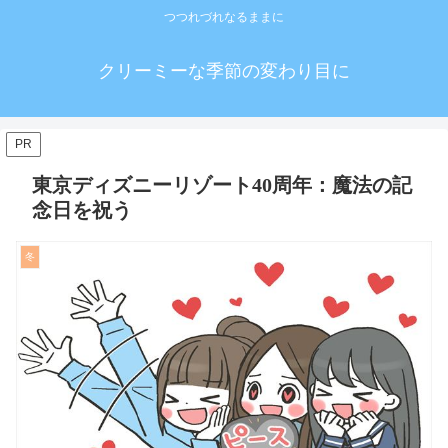
つつれづれなるままに
クリーミーな季節の変わり目に
PR
東京ディズニーリゾート40周年：魔法の記
念日を祝う
冬