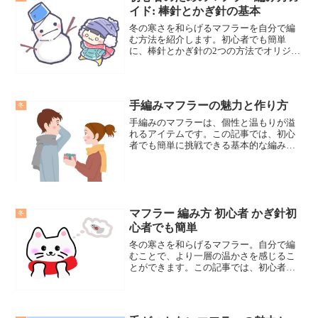
イド: 棒針とかぎ針の基本
冬の寒さを和らげるマフラーを自分で編
む方法を紹介します。初心者でも簡単
に、棒針とかぎ針の2つの方法でオリジナ
ルのマフラーを作成できます。編み物の
楽しさを感じましょう。
手編みマフラーの魅力と作り方
冬
手編みのマフラーは、個性と温もりが溢
れるアイテムです。この記事では、初心
者でも簡単に挑戦できる基本的な編み方
から、オリジナルデザインの作り方、さ
らには失敗しないためのコツとアドバイ
スまで、手編みマフラーに関するあらゆ
る情報を詳しく解説します。あなたもこ
のガイドを参考に、自分だけの特別なマ
マフラー 編み方 初心者 かぎ針初
フラーを作ってみませんか？
冬
心者でも簡単
冬の寒さを和らげるマフラー。自分で編
むことで、より一層の温かさを感じるこ
とができます。この記事では、初心者で
も簡単にかぎ針を使用してマフラーを編
む方法を紹介します。かぎ針を使用した
基本的な編み方かぎ針を使用すると、編
み目がきれいに仕上がりま...