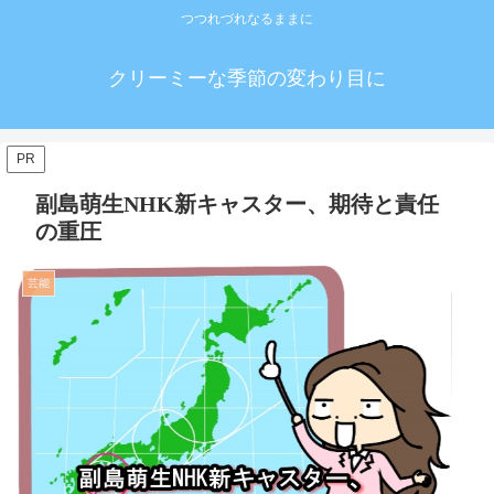
つつれづれなるままに
クリーミーな季節の変わり目に
PR
副島萌生NHK新キャスター、期待と責任
の重圧
芸能