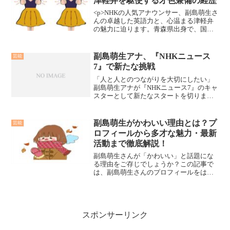
津軽弁を駆使する才色兼備の経歴
<p>NHKの人気アナウンサー、副島萌生さ
んの卓越した英語力と、心温まる津軽弁
の魅力に迫ります。青森県出身で、国内
外の経験を生かし視聴者に新たな視点を
提供する彼女の豊かなバックグラウンド
を探ります。</p><p>津軽弁と英語、二つ
副島萌生アナ、『NHKニュース
芸能
の言語を操る彼女がどのようにしてこれ
7』で新たな挑戦
らのスキルを習得し、今日の地位を築い
たのかを見ていきましょう。</p><p>副島
「人と人とのつながりを大切にしたい」
さんの経歴からは、教育と文化の多様性
副島萌生アナが『NHKニュース7』のキャ
がどのように個人の成長に影響を与える
スターとして新たなスタートを切りま
かが見えてきます。</p>
す。副島萌生アナのキャリアと人物像
『NHKニュース7』糸井羊司アナ＆副島萌
生アナが担当 | ORICON NEWS — リエッ
副島萌生がかわいい理由とは？プ
芸能
ス ...
ロフィールから多才な魅力・最新
活動まで徹底解説！
副島萌生さんが「かわいい」と話題にな
る理由をご存じでしょうか？この記事で
は、副島萌生さんのプロフィールをはじ
め、高校・大学時代から培われた魅力、
アナウンサーとしての実力、さらには最
新のNHKでの活躍まで詳しく紹介しま
す。副島萌生さんに関する最新情報を知
りたい方や、彼女の魅力をもっと深く知
スポンサーリンク
りたい方にぴったりの内容です。