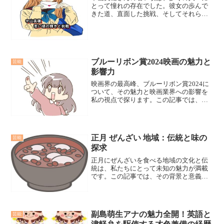
とって憧れの存在でした。彼女の歩んで
きた道、直面した挑戦、そしてそれらを
乗り越えた方法は、今もなお多くの人々
に影響を与え続けています。若き日のス
タート中山美穂さんが芸能界に足を踏み
入れたのは、まだ13歳の...
ブルーリボン賞2024映画の魅力と
芸能
影響力
映画界の最高峰、ブルーリボン賞2024に
ついて、その魅力と映画業界への影響を
私の視点で探ります。この記事では、賞
の重要性と、映画業界に与える深い影響
に焦点を当て、読者の共感を呼ぶ洞察を
提供します。
正月 ぜんざい 地域：伝統と味の
芸能
探求
正月にぜんざいを食べる地域の文化と伝
統は、私たちにとって未知の魅力が満載
です。この記事では、その背景と意義を
深掘りし、地域ごとの独自のぜんざいの
楽しみ方を探求します。
副島萌生アナの魅力全開！英語と
芸能