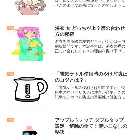
は、多くの人々に衝撃を与えました。な
ぜこのような結果になったのでしょう
か？
浴衣 女 どっちが上？襟の合わせ
生活
方の秘密
浴衣を着る際の左右どちらが上かは一般
的な疑問です。本記事では、浴衣の襟の
正しい合わせ方とその理由を掘り下げ、
着る楽しさと文化的意味を共有します。
正しい着方で日本の伝統文化を深く感じ
ましょう。
「電気ケトル使用時のやけど防止
生活
のコツとは？」
「電気ケトルの便利さは明白ですが、使
用中のやけどリスクに注意が必要。この
記事で、やけど防止の重要性と対策方法
を詳しく解説します。」
アップルウォッチ ダブルタップ
生活
設定・解除の全て！使いこなしの
秘訣