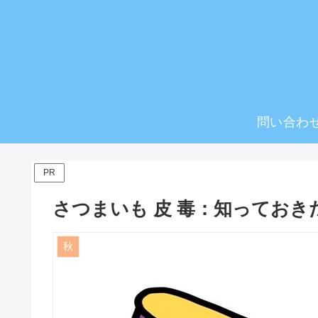
問い合わ
PR
さつまいも 皮 毒：知ってお
秋