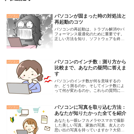
パソコンが固まった時の対処法と
パソコン
再起動のコツ
パソコンの再起動は、トラブル解消やパ
フォーマンス最適化のために重要です。
正しい方法を知り、ソフトウェアを終了
させ、スタートメニューやハードウェア
から再起動します。固まりを防ぐために
は、定期的なメンテナンスや熱対策も欠
かせません。アップデートも重要で、パ
パソコンのインチ数：測り方から
パソコン
ソコンの安定性を向上させます。これら
比較まで、あなたの疑問に答えま
の対策を実践して、パソコンの快適な動
作環境を維持しましょう。
す
パソコンのインチ数が何を意味するの
か、どう測るのか、そしてインチ数によ
って何が変わるのか。これらの質問に答
えるためのガイドを提供します。この記
事では、パソコンのインチ数に関連する
キーワードを多角的に探求し、あなたが
パソコンに写真を取り込む方法：
パソコン
知りたいと思っている情報を...
あなたが知りたかった全てを紹介
あなたも一眼レフカメラやスマホで撮影
した美しい写真、家族の写真、友人との
思い出の写真を持っていますか？大切な