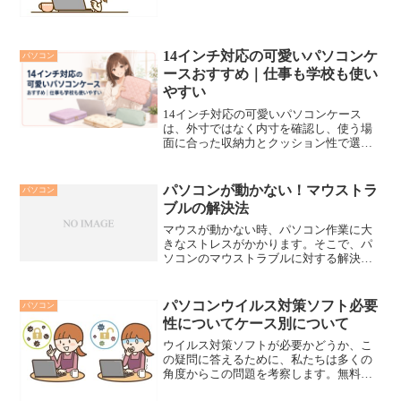
写真を安全に、簡単にパソコンに保存し
たいですよね。この記事で写真取り込み
方法を学びましょう！
14インチ対応の可愛いパソコンケ
パソコン
ースおすすめ｜仕事も学校も使い
やすい
14インチ対応の可愛いパソコンケース
は、外寸ではなく内寸を確認し、使う場
面に合った収納力とクッション性で選ぶ
ことが失敗しないポイントです。仕事に
も学校にも使うなら、見た目の可愛さだ
けでなく、持ち手・ポケット・撥水性ま
パソコンが動かない！マウストラ
パソコン
で確認すると、毎日の持ち...
ブルの解決法
マウスが動かない時、パソコン作業に大
きなストレスがかかります。そこで、パ
ソコンのマウストラブルに対する解決法
を紹介します。マウス接続の確認やドラ
イバの更新、そしてマウスのクリーニン
グを行い、快適なパソコン環境を取り戻
パソコンウイルス対策ソフト必要
パソコン
しましょう。ストレスフリーな作業環境
性についてケース別について
で、より効率的に楽しく作業ができるこ
とを願っています。
ウイルス対策ソフトが必要かどうか、こ
の疑問に答えるために、私たちは多くの
角度からこの問題を考察します。無料の
対策ツールから有料の高度なソフトウェ