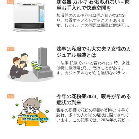
加湿器 カルキ 石化 取れない – 簡
生活
単お手入れで快適空間を
加湿器のカルキ汚れは見た目が気にな
り、放置すると石化することもありま
す。しかし、この問題は簡単に解決可能
です。今回は、カルキ汚れを簡単に取り
除く方法を紹介し、加湿器を清潔に保つ
ための手助けをします。
法事は私服でも大丈夫？女性のカ
生活
ジュアル服装とは
「法事 私服でいいと言われた」時、女性
は特に服装選びに戸惑うことがありま
す。カジュアルながらも適切なバランス
を見つけるのは難しいですよね。この記
事では、法事での女性のカジュアル服装
選びについて、あなたの悩みに共感しな
がら解説し、不安を解消します。
今年の花粉症2024、暖冬が早める
生活
症状の到来
暖冬の影響で花粉の季節が例年より早く
訪れ、多くの人がその症状に悩まされて
います。この記事では、2024年の花粉症
対策と、それを実践した際の感想や結果
を共有し、読者の皆さんがこの季節を乗
り切るためのヒントを提供します。花粉