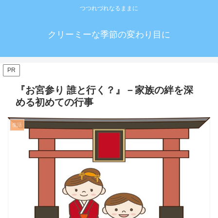
つつれづれなるままに
クリーミーな季節の変わり目に
PR
『お宮参り 誰と行く？』－家族の絆を深
める初めての行事
生活