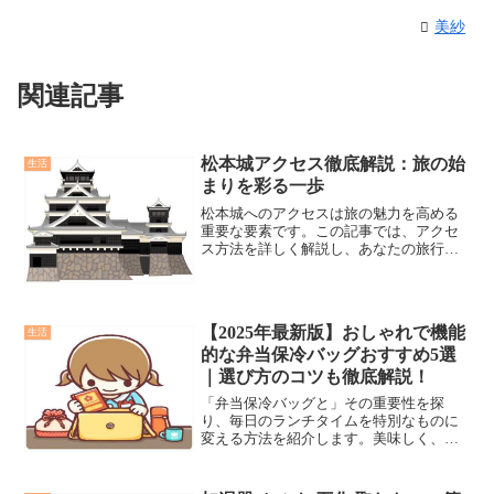
美紗
関連記事
松本城アクセス徹底解説：旅の始
生活
まりを彩る一歩
松本城へのアクセスは旅の魅力を高める
重要な要素です。この記事では、アクセ
ス方法を詳しく解説し、あなたの旅行計
画をサポートします。松本城へは公共交
通機関や車を利用して簡単にアクセスで
き、途中の見どころや地元グルメも楽し
めます。混雑時の対策や天候への対応方
【2025年最新版】おしゃれで機能
生活
法も紹介し、スムーズな訪問を助けま
的な弁当保冷バッグおすすめ5選
す。
｜選び方のコツも徹底解説！
「弁当保冷バッグと」その重要性を探
り、毎日のランチタイムを特別なものに
変える方法を紹介します。美味しく、安
全な弁当を楽しむための小さな工夫が、
日々の食事体験を豊かにします。