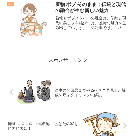
症の早期発症とその背...
着物 ボブ そのまま：伝統と現代
生活
の融合が生む新しい魅力
着物とボブスタイルの融合は、伝統と現
代の美しさを結びつけ、独特な魅力を生
み出しています。この記事では、このス
タイルの深い魅力を探求し、その独自性
と多様性を詳しく解析します。
スポンサーリンク
法事の何回忌までやるべき？早見表と親
戚を呼ぶタイミングの解説
掃除 コロコロ 正式名称 – あなたの家を
ピカピカに！