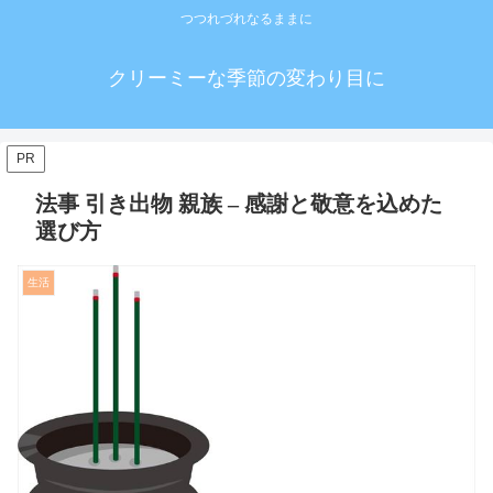
つつれづれなるままに
クリーミーな季節の変わり目に
PR
法事 引き出物 親族 – 感謝と敬意を込めた
選び方
生活