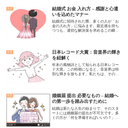
を詳しく解説します。スーツの選び方か
ら小物使いまで、ポイントを押さえてご
結婚式 お金 入れ方 – 感謝と心遣
生活
紹介します。
いを込めたマナー
結婚式に招待された際、多くの人が「お
金の入れ方」に悩みます。親近感を持ち
つつも、適切な解決策を求めるこの瞬
間、本記事では結婚式でのお金の入れ方
についての具体的な提案を行い、読者の
行動を促します。
日本レコード大賞：音楽界の輝き
生活
を紐解く
年末の風物詩として知られる日本レコー
ド大賞。この時期になると、音楽界は特
別な輝きを放ちます。私たちは、その魅
力的な秘密を深く探り、音楽の真の魅力
を再発見する機会を得るのです。
婚姻届 提出 必要なもの – 結婚へ
生活
の第一歩を踏み出すために
結婚は新たな人生の始まりで、そのスタ
ートには婚姻届の提出が不可欠です。多
くの方が「何を準備すればいいの？」と
疑問や不安を抱えています。この記事で
は、必要なものを明確にし、結婚への一